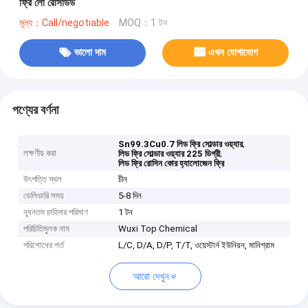
ফ্রি লো রেসিডিউ
মূল্য：Call/negotiable
MOQ：1 টন
ভালো দাম
এখন যোগাযোগ
পণ্যের বর্ণনা
,
Sn99.3Cu0.7 লিড ফ্রি সোল্ডার ওয়্যার
লক্ষণীয় করা
,
লিড ফ্রি সোল্ডার ওয়্যার 225 ডিগ্রী
লিড ফ্রি রোসিন কোর হ্যালোজেন ফ্রি
উৎপত্তি স্থল
চীন
ডেলিভারি সময়
5-8 দিন
ন্যূনতম চাহিদার পরিমাণ
1 টন
পরিচিতিমুলক নাম
Wuxi Top Chemical
পরিশোধের শর্ত
L/C, D/A, D/P, T/T, ওয়েস্টার্ন ইউনিয়ন, মানিগ্রাম
আরো দেখুন