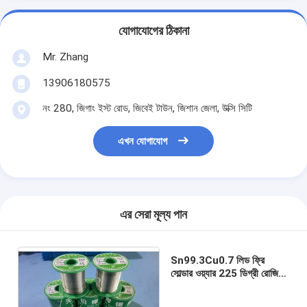
যোগাযোগের ঠিকানা
Mr. Zhang
13906180575
নং 280, জিগাং ইস্ট রোড, জিবেই টাউন, জিশান জেলা, উক্সি সিটি
এখন যোগাযোগ
এর সেরা মূল্য পান
Sn99.3Cu0.7 লিড ফ্রি
সোল্ডার ওয়্যার 225 ডিগ্রী রোজিন
কোর হ্যালোজেন ফ্রি লো রেসিডিউ