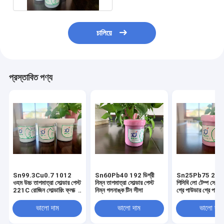
চালিয়ে
প্রস্তাবিত পণ্য
Sn99.3Cu0.7 1012
Sn60Pb40 192 ডিগ্রী
Sn25Pb75 25μM
ওহম উচ্চ তাপমাত্রা সোল্ডার পেস্ট
নিম্ন তাপমাত্রা সোল্ডার পেস্ট
পিসিবি লো টেম্প সোল্ডার
221C রোজিন সোল্ডারিং ফ্লাক্স
নিম্ন গলনাঙ্ক টিন সীসা
গ্রে পাউডার গ্রে পাউড
পেস্ট
ভালো দাম
ভালো দাম
ভালো দাম