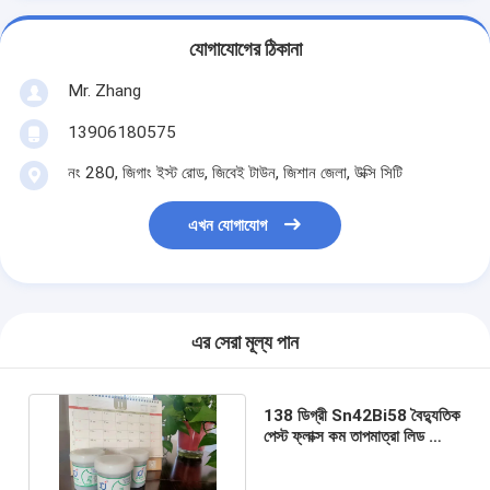
যোগাযোগের ঠিকানা
Mr. Zhang
13906180575
নং 280, জিগাং ইস্ট রোড, জিবেই টাউন, জিশান জেলা, উক্সি সিটি
এখন যোগাযোগ
এর সেরা মূল্য পান
138 ডিগ্রী Sn42Bi58 বৈদ্যুতিক
পেস্ট ফ্লাক্স কম তাপমাত্রা লিড ফ্রি
সোল্ডার পেস্ট অ্যালয় সোল্ডার