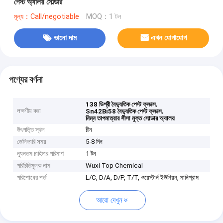
পেস্ট অ্যালয় সোল্ডার
মূল্য：Call/negotiable
MOQ：1 টন
ভালো দাম
এখন যোগাযোগ
পণ্যের বর্ণনা
,
138 ডিগ্রী বৈদ্যুতিক পেস্ট ফ্লাক্স
লক্ষণীয় করা
,
Sn42Bi58 বৈদ্যুতিক পেস্ট ফ্লাক্স
নিম্ন তাপমাত্রার সীসা মুক্ত সোল্ডার অ্যালয়
উৎপত্তি স্থল
চীন
ডেলিভারি সময়
5-8 দিন
ন্যূনতম চাহিদার পরিমাণ
1 টন
পরিচিতিমুলক নাম
Wuxi Top Chemical
পরিশোধের শর্ত
L/C, D/A, D/P, T/T, ওয়েস্টার্ন ইউনিয়ন, মানিগ্রাম
আরো দেখুন